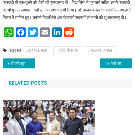
फैकल्टी भी एक-दूसरे को होली की शुभकानाएं दी। विद्यार्थियों ने प्राचार्य सहित अपने फैकल्टी
को भी गुलाल लगाया। वहीं उनका आशीर्वाद भी लिया। डॉ. अजय पांडेय भी बच्चों के साथ होली
मिलन में शामिल हुए। उन्होंने विद्यार्थियों और फैकल्टी सदस्यों को होली की शुभकामनाएं दी।
WhatsApp
Facebook
Twitter
Email
LinkedIn
Reddit
Tagged
Editor Desk
Hind Chakra
Jitendra Sinha
Post navigation
वी फॉर वुमेन: कला एवं शिल्प महाविद्यालय पटना में राज्य भर से जुटी महिलाएं और युवतियां
13 मार्च को होगी “जीकेसी” का होली मिलन समारोह
RELATED POSTS