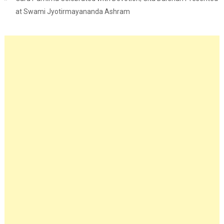
at Swami Jyotirmayananda Ashram