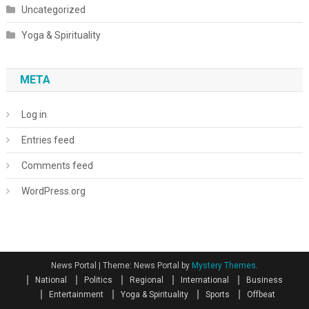
Uncategorized
Yoga & Spirituality
META
Log in
Entries feed
Comments feed
WordPress.org
News Portal
|
Theme: News Portal by
Mystery Themes
.
National
Politics
Regional
International
Business
Entertainment
Yoga & Spirituality
Sports
Offbeat