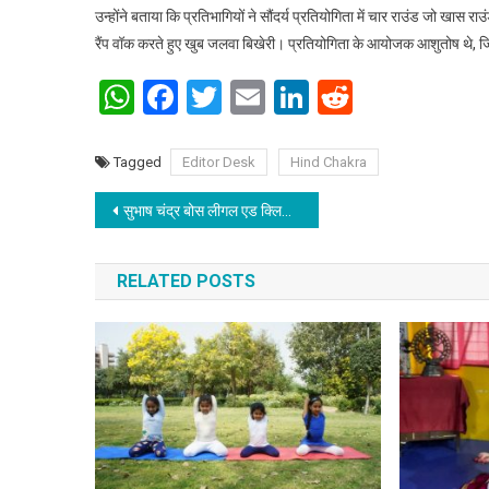
उन्होंने बताया कि प्रतिभागियों ने सौंदर्य प्रतियोगिता में चार राउंड जो खास र
रैंप वॉक करते हुए खुब जलवा बिखेरी। प्रतियोगिता के आयोजक आशुतोष थे, जि
WhatsApp
Facebook
Twitter
Email
LinkedIn
Reddit
Tagged
Editor Desk
Hind Chakra
Post navigation
सुभाष चंद्र बोस लीगल एड क्लिनिक के द्वारा लोगों को कानून की जानकारी दी गई
RELATED POSTS