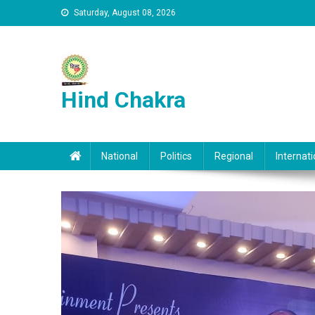
Skip to content
Saturday, August 08, 2026
Hind Chakra
National
Politics
Regional
Internati