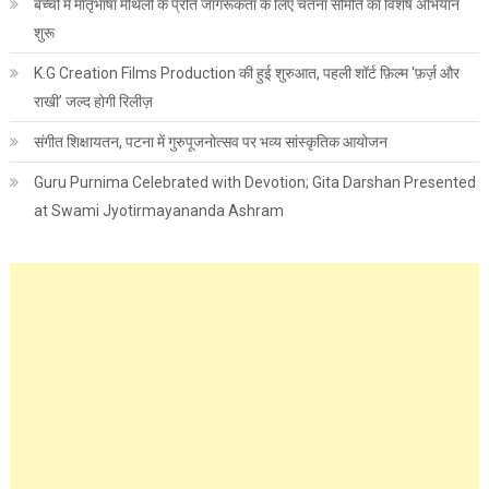
बच्चों में मातृभाषा मैथिली के प्रति जागरूकता के लिए चेतना समिति का विशेष अभियान
शुरू
K.G Creation Films Production की हुई शुरुआत, पहली शॉर्ट फ़िल्म ‘फ़र्ज़ और
राखी’ जल्द होगी रिलीज़
संगीत शिक्षायतन, पटना में गुरुपूजनोत्सव पर भव्य सांस्कृतिक आयोजन
Guru Purnima Celebrated with Devotion; Gita Darshan Presented
at Swami Jyotirmayananda Ashram