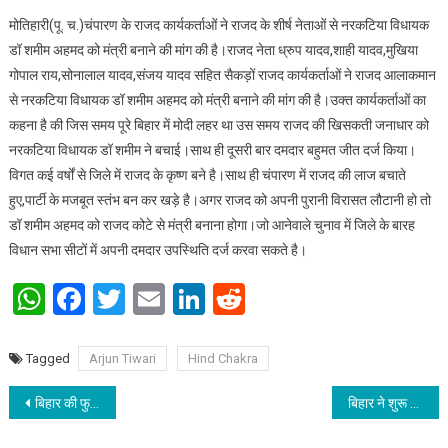
मोतिहारी(पू. च.)चंपारण के राजद कार्यकर्ताओं ने राजद के शीर्ष नेताओं से नरकटिया विधायक
डॉ शमीम अहमद को मंत्री बनाने की मांग की है।राजद नेता ध्रुप यादव,शाही यादव,मुखिया
गोपाल राय,सोनालाल यादव,संजय यादव सहित सैकड़ों राजद कार्यकर्ताओं ने राजद आलाकमान
से नरकटिया विधायक डॉ शमीम अहमद को मंत्री बनाने की मांग की है।उक्त कार्यकर्ताओं का
कहना है की जिस समय पूरे बिहार में मोदी लहर था उस समय राजद की खिसकती जनाधार को
नरकटिया विधायक डॉ शमीम ने बचाई।साथ ही दूसरी बार दमदार बहुमत जीत दर्ज किया।
विगत कई वर्षों से जिले में राजद के कृष्ण बने है।साथ ही चंपारण में राजद की लाज बचाते
हुए,पार्टी के मजबूत स्तंभ बन कर खड़े है।अगर राजद को अपनी पुरानी विरासत लौटानी हो तो
डॉ शमीम अहमद को राजद कोटे से मंत्री बनाना होगा।जो आनेवाले चुनाव में जिले के बारह
विधान सभा सीटों में अपनी दमदार उपस्थिति दर्ज करवा सकते है।
WhatsApp
Facebook
Twitter
Email
LinkedIn
Reddit
Tagged
Arjun Tiwari
Hind Chakra
Post navigation
बिहार की फुटबॉलर चंपा कुमार सिंह एवं अमीषा प्रकाश ने स्पेशल ओलंपिक्स यूनिफाइड कप (डेट्रॉइट यु.एस.ए.) में भारत को दिलाया कांस्य
बिहार ने शुरू किया 2024 के चुनाव की पृष्ठभूमि : राजीव रंजन