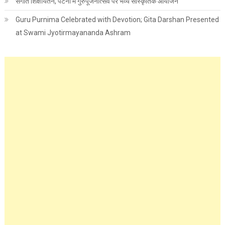
संगीत शिक्षायतन, पटना में गुरुपूजनोत्सव पर भव्य सांस्कृतिक आयोजन
Guru Purnima Celebrated with Devotion; Gita Darshan Presented
at Swami Jyotirmayananda Ashram