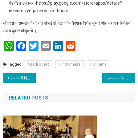
एंड्रॉइड उपकरण-https://play.google.com/store/apps/details?
id=com.zynga.heroes.of.bharat
संवाददाता सम्मलेन के दौरान पीआईबी, पटना के निदेशक दिनेश कुमार और सहायक निदेशक
संजय कुमार मौजूद थे ।
WhatsApp
Facebook
Twitter
Email
LinkedIn
Reddit
Tagged
Azadi quest
Hind Chakra
PIB Patna
Post navigation
सरस्वती विद्या मंदिर में एस.बी.आई. द्वारा दशम कक्षा के भैया बहनों के बीच पौधा वितरण का कार्यक्रम
उत्तम आर्जव धर्म जीवन में उतारें : पंडित प्रकाश चंद्र जैन
RELATED POSTS