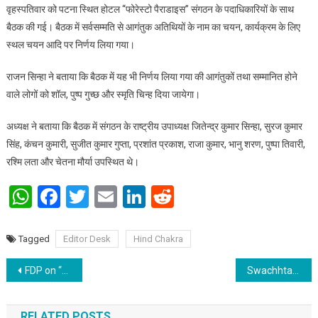
वृहस्पतिवार को पटना स्थित होटल “फोरेस्टो पैराडाइस” संगठन के पदाधिकारियों के साथ
बैठक की गई। बैठक में सर्वसम्मति से आगंतुक अतिथियों के नाम का चयन, कार्यक्रम के लिए
स्थल चयन आदि पर निर्णय लिया गया।
राजन सिन्हा ने बताया कि बैठक में यह भी निर्णय लिया गया की आगंतुकों तथा सम्मानित होने
वाले लोगों को शॉल, पुष्प गुच्छ और स्मृति चिन्ह दिया जायेगा।
अध्यक्ष ने बताया कि बैठक में संगठन के राष्ट्रीय उपाध्यक्ष जितेन्द्र कुमार सिन्हा, सुरज कुमार
सिंह, कंचन कुमारी, सुजीत कुमार गुप्ता, प्रशांत प्रकाश, राजा कुमार, भानु शरण, पुष्पा तिवारी,
रश्मि लता और चेतना मौर्या उपस्थित थे।
WhatsApp
Facebook
Twitter
Email
LinkedIn
Reddit
Tagged
Editor Desk
Hind Chakra
Post navigation
FDP on “Deep Learning for Healthcare Management” at IIT Patna
Swachhta Pakhwada, 16th to 30 Sep, 2022 :: Cleanliness drive in Patna by Ministry of Tourism
RELATED POSTS