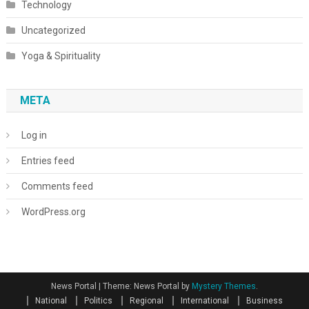
Technology
Uncategorized
Yoga & Spirituality
META
Log in
Entries feed
Comments feed
WordPress.org
News Portal
|
Theme: News Portal by
Mystery Themes
.
National
Politics
Regional
International
Business