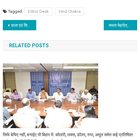
Tagged
Editor Desk
Hind Chakra
Post navigation
कला एवं शिल्प महाविद्यालय में संगीतमय संध्या का आयोजन
ममता मेहरोत्रा लिखित पुस्तक “एंपावरिंग इंडियन विमेन” का विमोचन अभिनेता संजय मिश्रा द्वारा किया गया
RELATED POSTS
सिर्फ बेचिए नहीं, बनाईए भी बिहार में: कोठारी, लक्स, डॉलर, रुपा, अमूल समेत कई प्रतिष्ठित