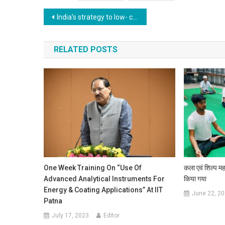
Post navigation
India’s strategy to low- carbon development
RELATED POSTS
One Week Training On “Use Of
कला एवं शिल्प मह
Advanced Analytical Instruments For
किया गया
Energy & Coating Applications” At IIT
June 22, 2
Patna
July 17, 2023
Editor