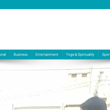
onal
Business
Entertainment
Yoga & Spirituality
Spor