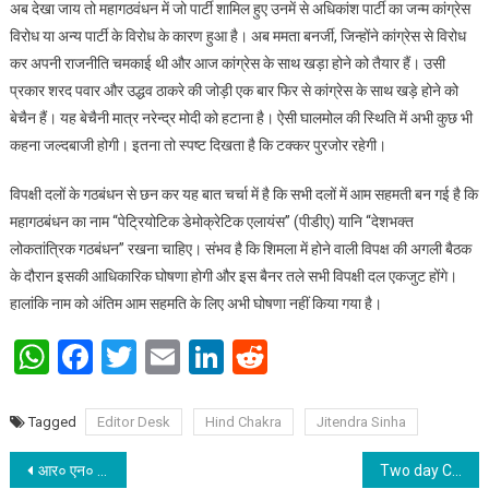
अब देखा जाय तो महागठवंधन में जो पार्टी शामिल हुए उनमें से अधिकांश पार्टी का जन्म कांग्रेस
विरोध या अन्य पार्टी के विरोध के कारण हुआ है। अब ममता बनर्जी, जिन्होंने कांग्रेस से विरोध
कर अपनी राजनीति चमकाई थी और आज कांग्रेस के साथ खड़ा होने को तैयार हैं। उसी
प्रकार शरद पवार और उद्धव ठाकरे की जोड़ी एक बार फिर से कांग्रेस के साथ खड़े होने को
बेचैन हैं। यह बेचैनी मात्र नरेन्द्र मोदी को हटाना है। ऐसी घालमोल की स्थिति में अभी कुछ भी
कहना जल्दबाजी होगी। इतना तो स्पष्ट दिखता है कि टक्कर पुरजोर रहेगी।
विपक्षी दलों के गठबंधन से छन कर यह बात चर्चा में है कि सभी दलों में आम सहमती बन गई है कि
महागठबंधन का नाम “पेट्रियोटिक डेमोक्रेटिक एलायंस” (पीडीए) यानि “देशभक्त
लोकतांत्रिक गठबंधन” रखना चाहिए। संभव है कि शिमला में होने वाली विपक्ष की अगली बैठक
के दौरान इसकी आधिकारिक घोषणा होगी और इस बैनर तले सभी विपक्षी दल एकजुट होंगे।
हालांकि नाम को अंतिम आम सहमति के लिए अभी घोषणा नहीं किया गया है।
WhatsApp
Facebook
Twitter
Email
LinkedIn
Reddit
Tagged
Editor Desk
Hind Chakra
Jitendra Sinha
Post navigation
आर० एन० अकादमी के छात्र अभिषेक ने नवोदय विद्यालय की प्रवेश परीक्षा में सफलता हासिल की
Two day Campus Immersion cum Orientation Program for newly admitted Bachelors degree