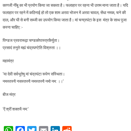
कागजी नींबू का भी प्रयोग किया जा सकता है। फलाहार पर रहना भी उत्तम माना जाता है। यदि
फलाहार पर रहने में कठिनाई हो तो एक शाम अरवा भोजन में अरवा चावल, सेंधा नमक, चने की
दाल, और घी से बनी सब्जी का उपयोग किया जाता है। मां चन्द्रघंटा के इस मंत्र के साथ पूजा
करना चाहिए :-
पिण्डज प्रवरारूढ़ा चण्डकोपास्त्रकैर्युता।
प्रसादं तनुते मह्यं चंद्रघण्टेति विश्रुता ।।
महामंत्र
‘या देवी सर्वभूतेषु मां चंद्रघंटा रूपेण संस्थिता।
नमस्तस्यै नसस्तस्यै नमस्तस्यै नमो नम: ।।’
बीज मंत्र
‘ऐं श्रीं शक्तयै नम:’
WhatsApp
Facebook
Twitter
Email
LinkedIn
Reddit