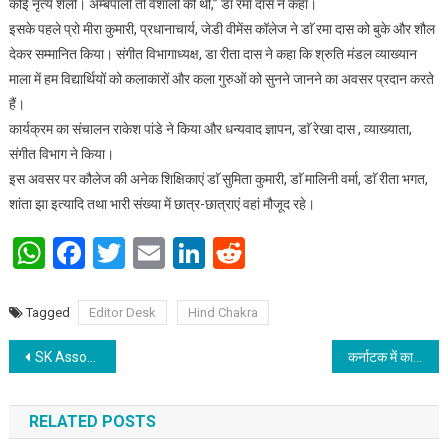
कोई नृत्य शैली। अम्बपाली तो वैशाली की थीं,” डाॅ रमा दास ने कहा।
इसके पहले प्रो मीरा कुमारी, प्रधानाचार्य, जेडी वीमेंस कॉलेज ने डाॅ रमा दास को बुके और शौल
देकर सम्मानित किया। संगीत विभागाध्यक्ष, डा रीता दास ने कहा कि श्रुति मंडल व्याख्यान
माला में हम विद्यार्थियों को कलाकारों और कला गुरुओं को सुनने जानने का अवसर प्रदान करते
हैं।
कार्यक्रम का संचालन राकेश पांडे ने किया और धन्यवाद ज्ञापन, डाॅ रेखा दास , व्याख्याता,
संगीत विभाग ने किया।
इस अवसर पर कौलेज की अनेक शिक्षिकाएं डाॅ सुमिता कुमारी, डाॅ मालिनी वर्मा, डाॅ रीता भगत,
शांता झा इत्यादि तथा भारी संख्या में छात्र-छात्राएं वहां मौजूद रहे।
WhatsApp
Facebook
Twitter
Email
LinkedIn
Reddit
Tagged
Editor Desk
Hind Chakra
Post navigation
SK Associates & Group Is Set to Organise International Conference On “FOSTERING AN ENTREPRENEURIAL MINDSET IN EDUCATION”
कर्नाटक में कावेरी संगम और गुम्बज दर्शनीय स्थल
RELATED POSTS