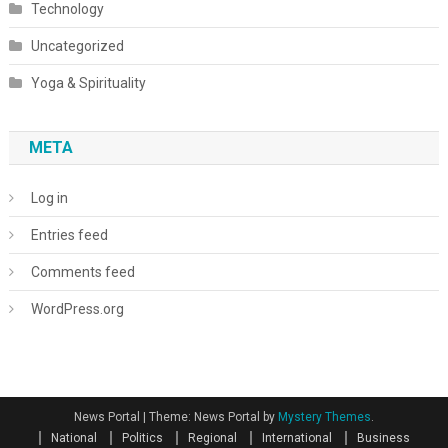
Technology
Uncategorized
Yoga & Spirituality
META
Log in
Entries feed
Comments feed
WordPress.org
News Portal
|
Theme: News Portal by
Mystery Themes
.
National
Politics
Regional
International
Business