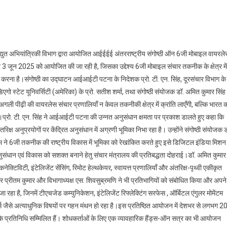
ा में 6 जी मोबाइल वायरलेस संचार पर दो दिवसीय अंतरराष्ट्रीय संगोष्ठी का शुभारंभ
युत अभियांत्रिकी विभाग द्वारा आयोजित आईईईई अंतरराष्ट्रीय संगोष्ठी ऑन 6जी मोबाइल वायरले
3 जून 2025 को आयोजित की जा रही है, जिसका उद्देश्य 6जी मोबाइल संचार तकनीक के क्षेत्र में
ित करना है।संगोष्ठी का उद्घाटन आईआईटी पटना के निदेशक प्रो. टी. एन. सिंह, दूरसंचार विभाग के
ो स्टेट यूनिवर्सिटी (अमेरिका) के प्रो. सतीश शर्मा, तथा संगोष्ठी संयोजक डॉ. अमित कुमार सिंह
अगली पीढ़ी की वायरलेस संचार प्रणालियाँ न केवल तकनीकी क्षेत्र में क्रांति लाएँगी, बल्कि भारत 
ंगी।प्रो. टी. एन. सिंह ने आईआईटी पटना की उन्नत अनुसंधान क्षमता पर प्रकाश डालते हुए कहा कि
क्ष अनुप्रयोगों पर केंद्रित अनुसंधान में अग्रणी भूमिका निभा रहा है। उन्होंने संगोष्ठी संयोजक ड
 ने 6जी तकनीक की राष्ट्रीय विकास में भूमिका को रेखांकित करते हुए इसे डिजिटल इंडिया मिशन
ं अनुसंधान एवं विकास को सशक्त बनाने हेतु संचार मंत्रालय की प्रतिबद्धता दोहराई।डॉ. अमित कुमार
ेक्टिविटी, इंटेलिजेंट सेंसिंग, रिमोट हेल्थकेयर, स्वायत्त प्रणालियाँ और अंतरिक्ष-पृथ्वी एकीकृत
र प्रीतम कुमार और विभागाध्यक्ष एस. शिवसुब्रमणि ने भी प्रतिभागियों को संबोधित किया और अपने
रहा है, जिनमें टीएचजेड कम्युनिकेशन, इंटेलिजेंट रिफ्लेक्टिंग सरफेस , ऑर्बिटल एंगुलर मोमेंटम
्क्स जैसे अत्याधुनिक विषयों पर गहन मंथन हो रहा है।इस प्रतिष्ठित आयोजन में देशभर से लगभग 2
ों के प्रतिनिधि सम्मिलित हैं। शोधकर्ताओं के लिए एक व्यावहारिक हैंड्स-ऑन सत्र का भी आयोजन