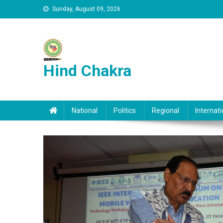
Skip to content
Sunday, August 09, 2026
Hind Chakra
National
Politics
Regional
Internati