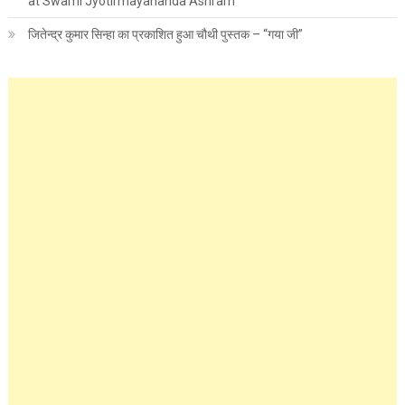
at Swami Jyotirmayananda Ashram
जितेन्द्र कुमार सिन्हा का प्रकाशित हुआ चौथी पुस्तक – “गया जी”