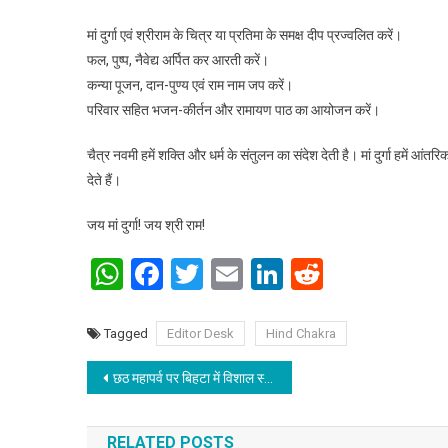
मां दुर्गा एवं श्रीराम के चित्र या प्रतिमा के समक्ष दीप प्रज्वलित करें।
फल, पुष्प, नैवेद्य अर्पित कर आरती करें।
कन्या पूजन, दान-पुण्य एवं राम नाम जप करें।
परिवार सहित भजन-कीर्तन और रामायण पाठ का आयोजन करें।
चैत्र नवमी हमें शक्ति और धर्म के संतुलन का संदेश देती है। मां दुर्गा हमें आंतर
देते हैं।
जय मां दुर्गा! जय श्री राम!
WhatsApp
Facebook
Twitter
Email
LinkedIn
Reddit
Tagged
Editor Desk
Hind Chakra
Post navigation
छठ महापर्व पर बिहटा में विशाल स्वास्थ्य शिविर, सैकड़ों लोगों ने उठाया लाभ
RELATED POSTS