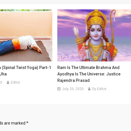
(spinal Twist Yoga) Part-1
Ram Is The Ultimate Brahma And
 Jha
Ayodhya Is The Universe: Justice
Rajendra Prasad
20
Editor
July 20, 2020
Dy Editor
lds are marked
*