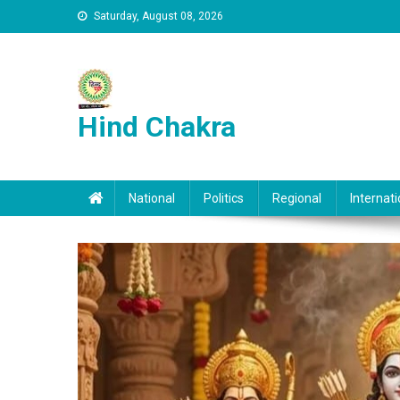
Skip to content
Saturday, August 08, 2026
Hind Chakra
National
Politics
Regional
Internati