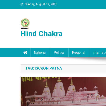
Skip to content
Sunday, August 09, 2026
Hind Chakra
National
Politics
Regional
Internati
TAG:
ISCKON PATNA