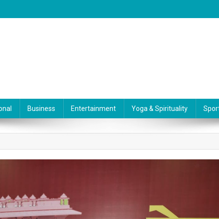
onal
Business
Entertainment
Yoga & Spirituality
Spor