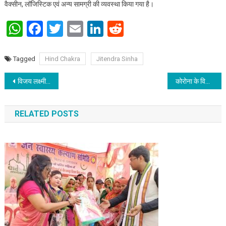
वैक्सीन, लॉजिस्टिक एवं अन्य सामग्री की व्यवस्था किया गया है।
WhatsApp
Facebook
Twitter
Email
LinkedIn
Reddit
Tagged
Hind Chakra
Jitendra Sinha
Post navigation
विजय लक्ष्मी एन को प्रधान सचिव, पशु संसाधन विभाग बनाया गया
कोरोना के विरुद्ध लड़ाई में हिन्द चक्र कोरोना योद्धा ने अहम भूमिका निभाई
RELATED POSTS