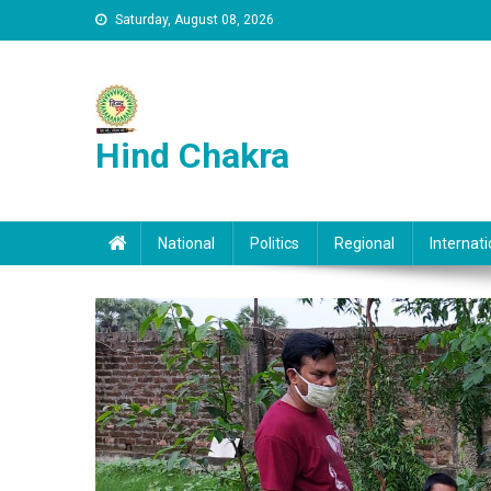
Skip to content
Saturday, August 08, 2026
Hind Chakra
National
Politics
Regional
Internati