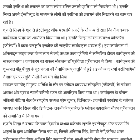
उनकी प्रतिभा को तराशने का काम करेगा बल्कि उनकी प्रतिभा को निखारेगा भी। श्रुति
सिन्हा अपने इंस्टीच्यूट के माध्यम से लोगों की प्रतिभा को तराशने और निखारने का काम कर
रही है।
श्रुति सिन्हा के श्रुति इंस्टीच्यूट ऑफ परफार्मिग आर्ट के सौजन्य से सात दिवसीय कथक
कार्यशाला ऋदम का आयोजन किया गया था। श्रुति सिन्हा ग्लोबल कायस्थ कॉन्फ्रेंस
(जीकेसी) में कला-संस्कृति प्रकोष्ठ की राष्ट्रीय कार्यवाहक अघ्यक्ष हैं। इस कार्यशाला में
ऑनलाइन लाइव कक्षा के माध्यम से कई कथक कला प्रेमियों ने सम्मिलित होकर कार्यक्रम को
सफल बनाया। कार्यक्रम का सफल् संचालन डॉ प्रतिष्ठा श्रीवास्तव ने किया। कार्यक्रम की
शुरूआत पीहू पीयूष के गुरू वंदना की नैनाभिराम प्रस्तुति से हुई। इसके बाद सभी प्रतिभागियों
ने शानदार प्रस्तुति से लोगों का मन मोह लिया।
समापन समारोह में मुख्य अतिथि के तौर पर ग्लोबल कायस्थ कॉन्फ्रेंस (जीकेसी) के ग्लोबल
अध्यक्ष और प्रबंध न्यासी रागिनी रंजन को आमंत्रित किया गया था। कार्यक्रम के दौरान
जीकेसी मीडिया सेल के राष्ट्रीय अध्यक्ष प्रेम कुमार, डिजिटल- तकनीकी प्रकोष्ठ के ग्लोबल
अध्यक्ष आनंद सिन्हा और डिजिटल- तकनीकी प्रकोष्ठ के ग्लोबल महासचिव सौरभ श्रीवास्तव
को सम्मानित भी किया गया।
श्रुति सिन्हा ने बताया कि सात दिवसीय कथक वर्कशॉप श्रुति इंस्टीच्यूट ऑफ परफार्मिंग
आर्ट्स के द्वारा आयोजित किया गया था, जिसमें अस्मिता सिंह, वैष्णवी नेगी,जे़निथ अमर
श्रीवास्तव,पीहू पीयूष,अंकिता सिंह,पुज्याश्री बोरा, लक्ष्मी ज्योति बोरा पीहू भारद्वाज, आकांक्षा