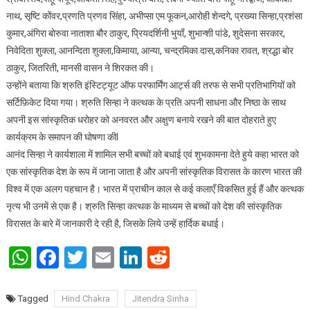
नाथ, सृष्टि कोंवर,प्रणति प्रणव सिंहा, अभीप्सा एम.फूकन,आरोही शेन्दगे, प्रख्या सिन्हा,प्रशंसा
कुमार,अंगिरा बोरुवा नाताशा बौर ठाकुर, प्रियदर्शिनी भुयाँ, शुभान्शी पांडे, शुदेसना सरकार,
निवेदिता शुक्ला, आनन्दिता शुक्ला,किमाया, आन्या, चन्द्रमिका दास,कनिका रावत, श्रद्धा बोर
ठाकुर, जितरिती, मानसी वासन ने शिरकत की।
उन्होंने बताया कि श्रुति इंस्टिट्यूट ऑफ परफार्मिंग आर्ट्स की तरफ से सभी प्रतिभागियों को
सर्टिफ़िकेट दिया गया। श्रुति सिन्हा ने कत्थक के प्रति अपनी साधना और निष्ठा के साथ
अपनी इस सांस्कृतिक धरोहर को अनवरत और अक्षुण बनाये रखने की बात दोहराते हुए
कार्यक्रम के समापन की घोषणा कीl
आनंद सिन्हा ने कार्यशाला में शामिल सभी बच्चों को बधाई एवं शुभकामना देते हुये कहा भारत को
एक सांस्कृतिक देश के रूप में जाना जाता है और अपनी सांस्कृतिक विरासत के कारण भारत की
विश्व में एक अलग पहचान है। भारत में प्राचीन काल से कई कलाएँ विकसित हुई हैं और कत्थक
नृत्य भी उनमें से एक है। श्रुति सिन्हा कत्थक के माध्यम से बच्चों को देश की सांस्कृतिक
विरासत के बारे में जानकारी दे रही है, जिसके लिये उन्हें हार्दिक बधाई।
WhatsApp
Facebook
Twitter
Email
LinkedIn
Reddit
Tagged
Hind Chakra
Jitendra Sinha