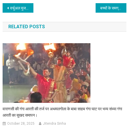
Post navigation
वर्चुअल मुजफ्फरपुर जिला दिव्‍यांगजन समूह (डी.पी.जी.) का समीक्षात्‍मक बैठक का आयोजन
बच्चों के समग्र विकास के लिए स्वास्थ्य और पोषण पर ध्यान देने की जरूरत : राजीव रंजन प्रसाद
RELATED POSTS
वाराणसी की गंगा आरती की तर्ज पर अथमलगोला के बाबा साहब गंगा घाट पर भव्य संध्या गंगा
आरती का सुखद समापन।
October 28, 2025
Jitendra Sinha