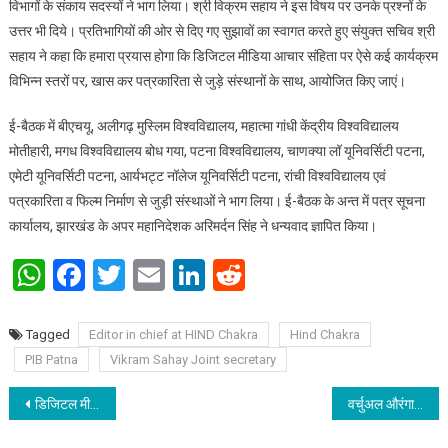
विभागों के संकाय सदस्यों ने भाग लिया। श्री विक्रम सहाय ने इस विषय पर उनके प्रश्नों के
उत्तर भी दिये। प्रतिभागियों की ओर से दिए गए सुझावों का स्वागत करते हुए संयुक्त सचिव श्री
सहाय ने कहा कि हमारा प्रयास होगा कि डिजिटल मीडिया आचार संहिता पर ऐसे कई कार्यक्रम
विभिन्न स्तरों पर, खास कर पत्रकारिता से जुड़े संस्थानों के साथ, आयोजित किए जाएं।
ई-बैठक में बीएचयू, अलीगढ़ मुस्लिम विश्वविद्यालय, महात्मा गांधी केंद्रीय विश्वविद्यालय
मोतीहारी, मगध विश्वविद्यालय बोध गया, पटना विश्वविद्यालय, चाणक्या लॉ यूनिवर्सिटी पटना,
एमेटी यूनिवर्सिटी पटना, आर्यभट्ट नॉलेज यूनिवर्सिटी पटना, रांची विश्वविद्यालय एवं
पत्रकारिता व फिल्म निर्माण से जुड़ी संस्थाओं ने भाग लिया। ई-बैठक के अन्त में पत्र सूचना
कार्यालय, झारखंड के अपर महानिदेशक अरिमर्दन सिंह ने धन्यवाद ज्ञापित किया।
WhatsApp
Facebook
Twitter
Email
LinkedIn
Reddit
Tagged
Editor in chief at HIND Chakra
Hind Chakra
PIB Patna
Vikram Sahay Joint secretary
Post navigation
डिजिटल मीडिया आचार संहिता-2021 पर पीआईबी जोनल ई-बैठक 7 जुलाई को, सूचना एवं प्रसारण मंत्रालय के संयुक्त सचिव करेंगे संबोधित
वर्चुअल औरंगाबाद जिला दिव्‍यांगजन समूह (डी.पी.जी.) का समीक्षात्‍मक बैठक का आयोजन