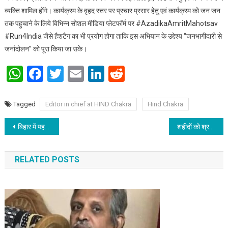
व्यक्ति शामिल होंगे। कार्यक्रम के वृहद स्तर पर प्रचार प्रसार हेतु एवं कार्यक्रम को जन जन
तक पहुचाने के लिये विभिन्न सोशल मीडिया प्लेटफॉर्म पर #AzadikaAmritMahotsav
#Run4India जैसे हैशटैग का भी प्रयोग होगा ताकि इस अभियान के उद्देश्य “जनभागीदारी से
जनांदोलन” को पूरा किया जा सके।
WhatsApp
Facebook
Twitter
Email
LinkedIn
Reddit
Tagged
Editor in chief at HIND Chakra
Hind Chakra
Post navigation
बिहार में पहली बार होने वाली फिल्म अवार्ड शो की तैयारियाँ हुई पूरी
शहीदों को श्रद्धांजलि
RELATED POSTS