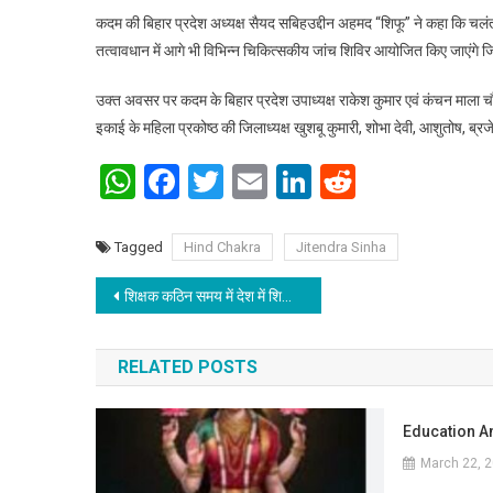
कदम की बिहार प्रदेश अध्यक्ष सैयद सबिहउद्दीन अहमद “शिफू” ने कहा कि चलंत न
तत्वावधान में आगे भी विभिन्न चिकित्सकीय जांच शिविर आयोजित किए जाएंगे जि
उक्त अवसर पर कदम के बिहार प्रदेश उपाध्यक्ष राकेश कुमार एवं कंचन माला 
इकाई के महिला प्रकोष्ठ की जिलाध्यक्ष खुशबू कुमारी, शोभा देवी, आशुतोष, ब्
WhatsApp
Facebook
Twitter
Email
LinkedIn
Reddit
Tagged
Hind Chakra
Jitendra Sinha
Post navigation
शिक्षक कठिन समय में देश में शिक्षा और विद्यार्थियों के भविष्य के लिए जो योगदान दिया है, वो अतुलनीय है, सराहनीय है: पीएम मोदी
RELATED POSTS
Education An
March 22, 