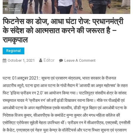
फिटनेस का डोज, आधा घंटा रोज: प्रधानमंत्री
के संदेश को आत्मसात करने की जरूरत है –
रामकृपाल
Regional
Editor
October 1, 2021
Leave A Comment
On फिटनेस का डोज, आधा
घंटा रोज: प्रधानमंत्री के
संदेश को आत्मसात करने
पटना: 01अक्टूबर 2021:: सूचना एवं प्रसारण मंत्रालय, भारत सरकार के रीजनल
की जरूरत है – रामकृपाल
आउटरीच ब्यूरो, पटना द्वारा आज पटना के गांधी मैदान में ‘आजादी का अमृत महोत्सव’ के तहत
फिट ‘इंडिया फ्रीडम रन 2.0′ का आयोजन किया गया। पाटलिपुत्र संसदीय क्षेत्र के सांसद
रामकृपाल यादव ने ‘फ्रीडम रन’ को हरी झंडी दिखाकर रवाना किया। मौके पर पीआईबी एवं
आरओबी पटना के अपर महानिदेशक एसके मालवीय, डीडी न्यूज़ बिहार एवं आरओबी पटना के
निदेशक विजय कुमार, सीआरपीएफ के कमांडेंट मुन्ना कुमार और मगध महिला कॉलेज की
एसोसिएट प्रोफेसर सुहेली मेहता उपस्थित थीं। फ्रीडम रन में सीआरपीएफ, एसएसबी, एनसीसी
के कैडेट, एनएसएस एवं नेहरु युवा केन्द्र के वॉलेंटियर्स और पटना स्थित सूचना एवं प्रसारण