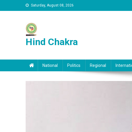
Skip to content
Saturday, August 08, 2026
Hind Chakra
National
Politics
Regional
Internati