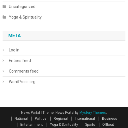
Uncategorized
Yoga & Spirituality
META
Log in
Entries feed
Comments feed
WordPress.org
News Portal
|
Theme: News Portal by
Mystery Themes
.
National
Politics
Regional
International
Business
Entertainment
Yoga & Spirituality
Sports
Offbeat