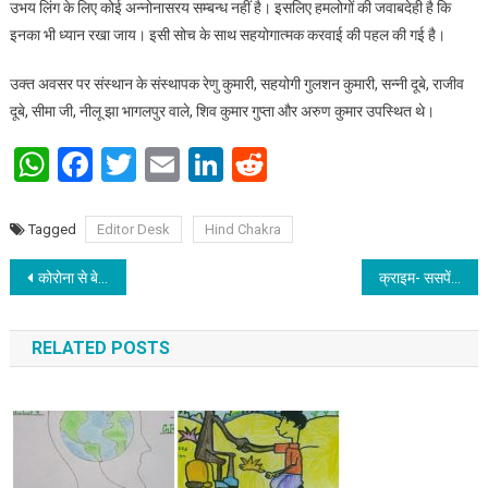
उभय लिंग के लिए कोई अन्नोनासरय सम्बन्ध नहीं है। इसलिए हमलोगों की जवाबदेही है कि
इनका भी ध्यान रखा जाय। इसी सोच के साथ सहयोगात्मक करवाई की पहल की गई है।
उक्त अवसर पर संस्थान के संस्थापक रेणु कुमारी, सहयोगी गुलशन कुमारी, सन्नी दूबे, राजीव
दूबे, सीमा जी, नीलू झा भागलपुर वाले, शिव कुमार गुप्ता और अरुण कुमार उपस्थित थे।
WhatsApp
Facebook
Twitter
Email
LinkedIn
Reddit
Tagged
Editor Desk
Hind Chakra
Post navigation
कोरोना से बेहतर बचाव सावधानी है : डा. सिमी कुमारी
क्राइम- ससपेंस थ्रिलर फ्रॉड का ट्रेलर हुआ रिलीज
RELATED POSTS