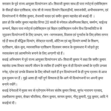
सरकार के पूर्व राज्‍य आयुक्‍त दिव्‍यांगजन डॉ० शिवाजी कुमार साथ ही पारा स्‍पोर्ट्स एसोसिएशन
के सैंकड़ों खेल प्रशिक्षक, पांच सौ से ज्‍यादा दिव्‍यांग खिलाड़ीयों, समाजसेवी, अभीभावकगण, एवं
दिव्‍यांगजनों ने नीतीश कुमार, तेजस्‍वी यादव एवं समीर कुमार महासेठ को बधाई दी ।
ज्ञात हो कि समीर कुमार महासेठ विगत 20 सालों से स्‍पेशल ओलम्पिक्‍स बिहार, समर्पण, चाईल्‍ड
कन्‍सर्न, बिहार पारा स्‍पोर्ट्स एसोसिएशन एवं बिहार एसोसिएशन पर्सन विथ डिस्‍बलिटिज से
जुड़कर दिव्‍यांगजनों के लिए उत्‍थान, जन -जागरूकता, विकास एवं पुनर्वास के लिए हमेशा तत्‍पर
रहे हैं साथ ही बौद्धिक दिव्‍यांग, सेरेब्रल पाल्‍सी, ऑटिज्‍म एवं बहु दिव्‍यांग बच्‍चों के शिक्षण,
प्रशिक्षण, खेल-कूद, व्‍यावसायिक प्रशिक्षण दिलाकर समाज के मुख्‍यधारा में जोड़ते हुए
स्‍वावलंबन एवं आत्‍मनिर्भर बनाने के लिए अग्रणी रहे हैं।
बधाई अभिभाषण में पूर्व राज्‍य आयुक्‍त दिव्‍यांगजन डॉ० शिवाजी कुमार ने कहा कि समीर कुमार
महासेठ उच्‍च विचार सादगी जीवन के व्‍यक्ति हैं उन्‍होंने शुरू से ही दिव्‍यांग बच्‍चों के प्रति उनका
स्‍नेह, प्रेम एवं उनके विकास के लिए सोंचते रहते हैं इन दिव्‍यांगजनों के ही पुण्‍य प्रताप से आज
इस मुकाम पर हैं। मुझे आशा ही नहीं पुर्ण विश्‍वास है कि आगे भी दिव्‍यांगजनों पर अपनी कृपा
बनाये रखेंगे।
बधाई देनेवालों में मुख्‍य रूप से प्रोग्राम मेनेजर संतोष कुमार सिन्हा, सुगंध नारायण प्रसाद,
लक्ष्मीकान्त कुमार, शेखर चौरसिया, रौशन कुमार, सत्यम कुमार, नीतु कुमारी, गुडु कुमार, आदि ने
बधाईयां दी।