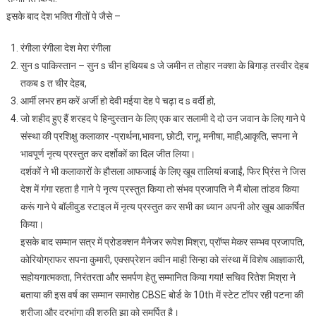
इसके बाद देश भक्ति गीतों पे जैसे –
रंगीला रंगीला देश मेरा रंगीला
सुन s पाकिस्तान – सुन s चीन हथियब s जे जमीन त तोहार नक्शा के बिगाड़ तस्वीर देहब
तकब s त चीर देहब,
आर्मी लभर हम करें अर्जी हो देवी मईया देह पे चढ़ा द s वर्दी हो,
जो शहीद हुए हैं शरहद पे हिन्दुस्तान के लिए एक बार सलामी दे दो उन जवान के लिए गाने पे
संस्था की प्रशिक्षु कलाकार -प्रार्थना,भावना, छोटी, रानू, मनीषा, माही,आकृति, सपना ने
भावपूर्ण नृत्य प्रस्तुत कर दर्शोकों का दिल जीत लिया।
दर्शकों ने भी कलाकारों के हौसला आफजाई के लिए खूब तालियां बजाईं, फिर प्रिंस ने जिस
देश में गंगा रहता है गाने पे नृत्य प्रस्तुत किया तो संभव प्रजापति ने मैं बोला तांडव किया
करूं गाने पे बॉलीवुड स्टाइल में नृत्य प्रस्तुत कर सभी का ध्यान अपनी ओर ख़ूब आकर्षित
किया।
इसके बाद सम्मान सत्र में प्रोडक्शन मैनेजर रूपेश मिश्रा, प्रॉप्स मेकर सम्भव प्रजापति,
कोरियोग्राफर सपना कुमारी, एक्सप्रेशन क्वीन माही सिन्हा को संस्था में विशेष आज्ञाकारी,
सहोयगात्मकता, निरंतरता और समर्पण हेतु सम्मानित किया गया! सचिव रितेश मिश्रा ने
बताया की इस वर्ष का सम्मान समारोह CBSE बोर्ड के 10th में स्टेट टॉपर रही पटना की
श्रीजा और दरभांगा की श्रुति झा को समर्पित है।