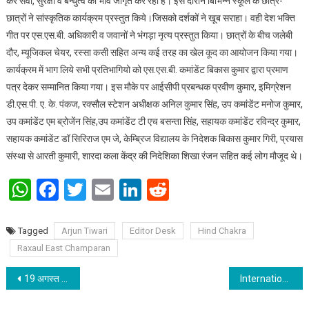
कर सेवा, सुरक्षा व बन्धुत्व का भाव जागृत कर रही है। इस दौरान बिभिन्न स्कूल के छात्र-
छात्रों ने सांस्कृतिक कार्यक्रम प्रस्तुत किये।जिसको दर्शकों ने खूब सराहा। वही देश भक्ति
गीत पर एस.एस.बी. अधिकारी व जवानों ने भंगड़ा नृत्य प्रस्तुत किया। छात्रों के बीच जलेबी
दौर, म्यूजिकल चेयर, रस्सा कसी सहित अन्य कई तरह का खेल कूद का आयोजन किया गया।
कार्यक्रम में भाग लिये सभी प्रतिभागियो को एस.एस.बी. कमांडेंट बिकास कुमार द्वारा प्रमाण
पत्र देकर सम्मानित किया गया। इस मौके पर आईसीपी प्रबन्धक प्रवीण कुमार, इमिग्रेशन
डी.एस.पी. ए. के. पंकज, रक्सौल स्टेशन अधीक्षक अनिल कुमार सिंह, उप कमांडेंट मनोज कुमार,
उप कमांडेंट एम ब्रोजेंन सिंह,उप कमांडेंट टी एच बसन्ता सिंह, सहायक कमांडेंट रविन्द्र कुमार,
सहायक कमांडेंट डॉ सिरिराज एम जे, केम्ब्रिज विद्यालय के निदेशक बिकास कुमार गिरी, प्रयास
संस्था से आरती कुमारी, शारदा कला केंद्र की निदेशिका शिखा रंजन सहित कई लोग मौजूद थे।
WhatsApp
Facebook
Twitter
Email
LinkedIn
Reddit
Tagged
Arjun Tiwari
Editor Desk
Hind Chakra
Raxaul East Champaran
Post navigation
19 अगस्त को मनाया जाएगा श्रीकृष्ण जन्माष्टमी
International Conference on, “Emerging Entrepreneurial Trends in Arbitration, Mediation & ADR” by SK A & G Hyderabad