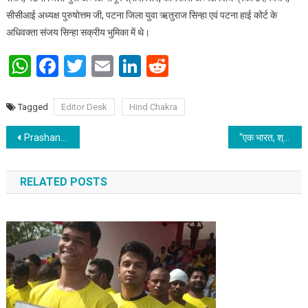
सीसीआई अध्यक्ष पुरुषोत्तम जी, पटना जिला युवा ऋतुराज सिन्हा एवं पटना हाई कोर्ट के
अधिवक्ता संजय सिन्हा सक्रीय भुमिका में थे।
WhatsApp
Facebook
Twitter
Email
LinkedIn
Reddit
Tagged
Editor Desk
Hind Chakra
Post navigation
Prashant Kishor stands committed to the Jan Suraaj movement, Padyatra in Bihar from Oct 2
“एक भारत, श्रेष्ठ भारत” कार्यक्रम के तहत मिजोरम के दल ने पटना का जाना समृद्ध इतिहास
RELATED POSTS