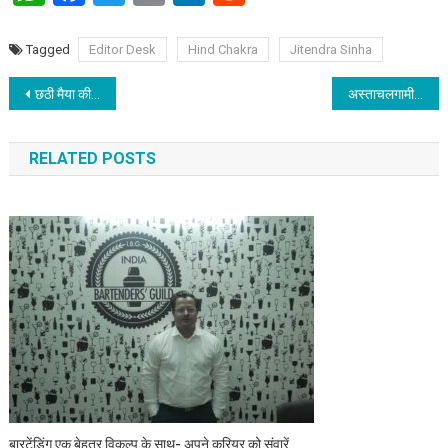
Tagged
Editor Desk
Hind Chakra
Jitendra Sinha
Post navigation
छठी मैया की महिमा अपरम्पार : राजीव रंजन प्रसाद
अस्ताचलगामी सूर्य को दिया गया अर्घ्य
RELATED POSTS
बारटेंडिंग एक बेहतर विकल्प के साथ- अपने करियर को संवारें