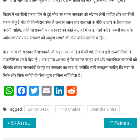
बना दिया जाय तो वे बिना मुआवजा दिये ही देश में शराब की सारी दुकानें बंद करवा दूंगा।
बिहार में जहरीली शराब पीने से हुई मौत पर राज्य सरकार को संज्ञान लेनी चाहिए और जहरीली
शराब से हुई मौत के जिम्मेदार कौन है उसकी खोज कर सलाखों के पीछे डालने के लिए पहल
करनी चाहिए, ताकि शराबबंदी पर सरकार को कोई कटघरे में खड़ा नहीं करे। कच्ची शराब के
अवैध कारोबार पर सरकार को अंकुश लगाने की ठोस कदम उठानी चाहिए।
देखा जाय तो सरकार ने शराबबंदी की पहल समाज हित में की थी, लेकिन इसे राजनीतिज्ञों ने
राजनीतिक रंग दे दिया है। अब समय आ गया है कि समाज के हर वर्ग और सामाजिक संगठनों को
गोलबंद होकर शराबबंदी के मुद्दे पर सरकार का साथ दें, क्योंकि उन्हें समझना चाहिए कि नशा से
सिर्फ और सिर्फ बर्बादी के सिवा कुछ हासिल नहीं होता है।
WhatsApp
Facebook
Twitter
Email
LinkedIn
Reddit
Tagged
Editor Desk
Hind Chakra
Jitendra Sinha
Post navigation
SK Associates & Group organized International Conference on, “How to build Your Dream Team for your Startup”; See the expert views
IIT Patna set to organise “Inter IIT Staff Sports Meet”