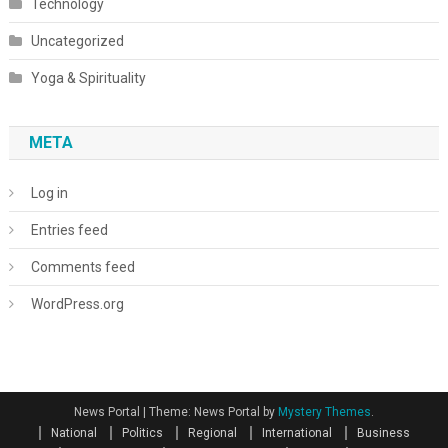
Technology
Uncategorized
Yoga & Spirituality
META
Log in
Entries feed
Comments feed
WordPress.org
News Portal
|
Theme: News Portal by
Mystery Themes
.
National
Politics
Regional
International
Business