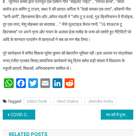
है… जूनियर बच्चों द्वारा प्रस्तुत एक एक्शन गीत “साइलेंट नाईट” , “जिंगल बेल्स”, “सांता
क्लॉज इज कमिंग टू टाउन, कक्षा 9 की छात्रा अर्पिता ने “देखो चमका एक तारा”, कोंकणी गीत
“बागी-बागी”, क्रिसमस हिप-हॉप ,कॉयर मंडली ने “जॉय टू द वर्ल्ड, गुड क्रिस्चियन में रीजोइस,
दूर एक तारा, येशु मोहब्बत का बादशाह…..” जैसे यूलटाइड कैरल गानों, “16 शाऊटस टू
क्रिसमस” पर अपने नृत्य और गायन के अलावा ईसा मसीह के जन्म को दर्शाते हुए नैटिविटी प्ले
आदि के शानदार प्रदर्शन से छात्राओं ने सब का मन मोह लिया।
पूरे कार्यक्रम में संगीत शिक्षक सुरेश कुमार की बेहतरीन भूमिका रही।इस अवसर पर चंद्रशेखर
भगत,रंजीत प्रसाद सिन्हा,सामाजिक कार्यकर्ता चंदू प्रिंस समेत बड़ी संख्या में विद्यालय के
स्कूली छात्रों, शिक्षकों, अभिभावकगण शामिल थे।
WhatsApp
Facebook
Twitter
Email
LinkedIn
Reddit
Tagged
Editor Desk
Hind Chakra
Jitendra Sinha
Post navigation
COVID Omicron XBB कोरोना वायरस के मरीजों में स्पष्ट लक्षण नहीं दिखता
नव वर्ष में पूजा- आराधना से ग्रह गोचर दूर करने के उपाय
RELATED POSTS