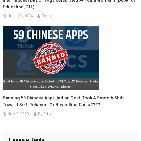
Education, P.U.)
June 21, 2024
Editor
Banning 59 Chinese Apps ,indian Govt. Took A Smooth Shift
Toward Self-Reliance: Or Boycotting China????
July 2, 2020
Dy Editor
Leave a Reply