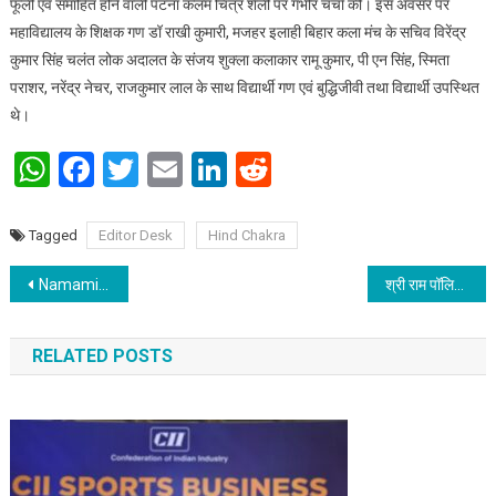
फूली एवं समाहित होने वाली पटना कलम चित्र शैली पर गंभीर चर्चा की। इस अवसर पर
महाविद्यालय के शिक्षक गण डॉ राखी कुमारी, मजहर इलाही बिहार कला मंच के सचिव विरेंद्र
कुमार सिंह चलंत लोक अदालत के संजय शुक्ला कलाकार रामू कुमार, पी एन सिंह, स्मिता
पराशर, नरेंद्र नेचर, राजकुमार लाल के साथ विद्यार्थी गण एवं बुद्धिजीवी तथा विद्यार्थी उपस्थित
थे।
WhatsApp
Facebook
Twitter
Email
LinkedIn
Reddit
Tagged
Editor Desk
Hind Chakra
Post navigation
Namami Gange: A Nirmal and Aviral testimony of the country’s willpower
श्री राम पॉलिटेक्निक द्वारा आयोजित “इनोवेशन विथ इमर्जिंग टेक्नोलॉजी” विषय पर सात दिवसीय वेबिनार का हुआ समापन, विद्यार्थियों ने बहुत कुछ सीखा
RELATED POSTS