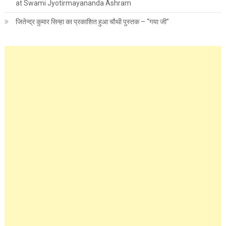
at Swami Jyotirmayananda Ashram
जितेन्द्र कुमार सिन्हा का प्रकाशित हुआ चौथी पुस्तक – “गया जी”