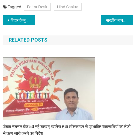
Tagged
Editor Desk
Hind Chakra
Post navigation
बिहार के मुख्यमंत्री अपने को पीएम कैंडिडेट नहीं मानने के बावजूद भी केन्द्र सरकार के खिलाफ महागठवंधन को एकजुट करने में लगे हैं
भारतीय मानक ब्‍यूरो ने लखीसराय में बालिका इंटर स्‍कूल में स्‍टैंडर्ड क्‍लब का किया उदघाटन
RELATED POSTS
पंजाब नेशनल बैंक 50 नई शाखाएं खोलेगा तथा लॉकडाउन से प्रभावित व्यवसायियों को तेजी
से ऋण जारी करने का निर्देश