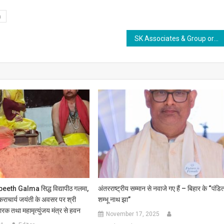
a
SK Associates & Group organized an International Conference on “Impact Of Intellectual Property Rights On The Emergence Of Start -Ups” Just recently, See the Experts Opinion
eth Galma सिद्ध विद्यापीठ गलमा,
अंतरराष्ट्रीय सम्मान से नवाजे गए हैं – बिहार के “पंडि
ंकराचार्य जयंती के अवसर पर श्री
शम्भू नाथ झा”
ारक तथा महामृत्युंजय मंत्र से हवन
November 17, 2025