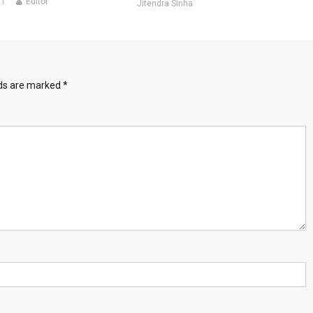
21
Editor
Jitendra Sinha
lds are marked
*