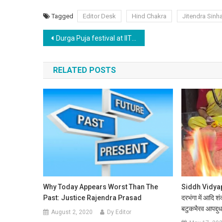
Tagged
Editor Desk
Hind Chakra
Jitendra Sinh
Post navigation
Durga Puja festival at IIT Patna reflects the cultural harmony among the students from different parts of the country
RELATED POSTS
Why Today Appears Worst Than The
Siddh Vidyape
Past: Justice Rajendra Prasad
दरभंगा में आदि श
बटुकभैरव आपद्दुध
August 2, 2020
Dy Editor