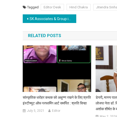
Tagged
Editor Desk
Hind Chakra
Jitendra Sinh
Post navigation
SK Associates & Group is set to organise International Conference on “How To Advertise Effectively On A Tight Budget As An Entrepreneur” from Dec15
RELATED POSTS
सांस्कृतिक धरोहर कथक को अक्षुण्ण रखने के लिए श्रुति
डेयरी, मत्स्य पा
इंस्टीच्यूट ऑफ परफार्मिग आर्ट समर्पित : श्रुति सिन्हा
लोजपा नेता डॉ.
अशोक शीर्षत के 
July 5, 2021
Editor
May 2, 202