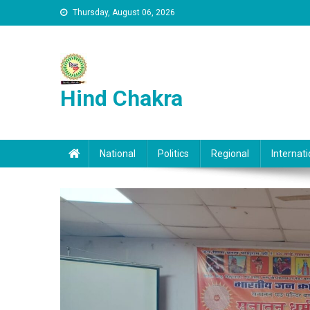
Skip to content
Thursday, August 06, 2026
Hind Chakra
National
Politics
Regional
Internati