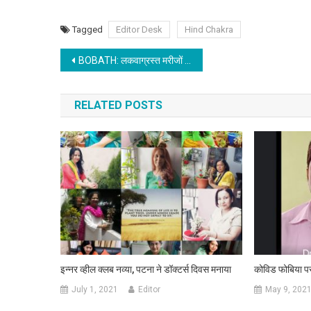
Tagged
Editor Desk
Hind Chakra
Post navigation
BOBATH: लकवाग्रस्त मरीजों के लिए बहुत ही उपयोगी है :: डॉ प्रभात रंजन
RELATED POSTS
इन्नर व्हील क्लब नव्या, पटना ने डॉक्टर्स दिवस मनाया
कोविड फोबिया पर 
July 1, 2021
Editor
May 9, 202