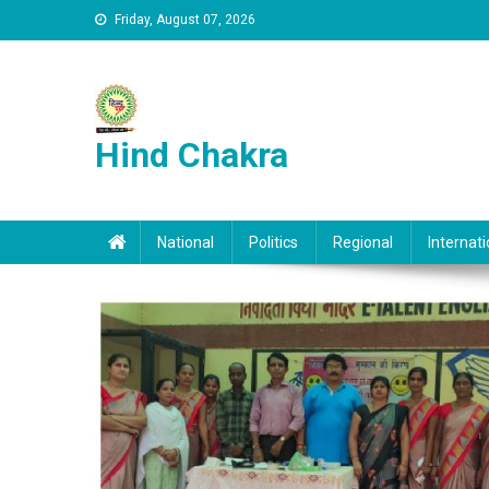
Skip to content
Friday, August 07, 2026
Hind Chakra
National
Politics
Regional
Internati