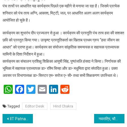
पंच तत्वों पर आधारित यह कार्यक्रम पिछले एक महीने से मनाया जा रहा है। जिसमे प्रत्येक
शनिवार को पंच तत्व अग्नि, आकाश, मिट्टी, जल, पर आधारित अलग अलग कार्यक्रम
आयोजित हो चुके है।
कार्यक्रम का शुभारंभ दीप प्रज्वलन से हुआ । कार्यक्रम की प्रस्तुति पंच तत्व हवा की सशक्त
छवि को प्रस्तुत किया गया। उत्कृष्ट प्रस्तुतिकर्ता का खिताब प्रथम ग्रुप “हवा जीवन का
आधार” को प्राप्त हुआ। कार्यक्रम का संयोजन सांकृतिक समन्वयक व सहायक प्राध्यापक
यामिनी के दिशा निर्देशन में हुआ।
कार्यक्रम का संचालन प्रशिक्षु शिक्षिका आयुषी सिंह, पुष्पांजलि हंसदा ने किया। निर्णायक की
भूमिका में सहायक प्राध्यापक डा• रश्मि सिन्हा और डा• मधुमिता द्वारा संपादित हुआ। उक्त
अवसर पर विभागाध्यक्ष डा• सिस्टर एम• सरोज ए• सी• तथा सभी शिक्षकगण उपस्थित थे।
WhatsApp
Facebook
Twitter
Email
LinkedIn
Reddit
Tagged
Editor Desk
Hind Chakra
Post navigation
IIT Patna Partners with Leading Ed- Tech Companies to Launch Industry- Relevant Certificate Courses
नवरात्रि, चौथा दिन: चौथा स्वरूप कूष्मांडा माता की करें आराधना