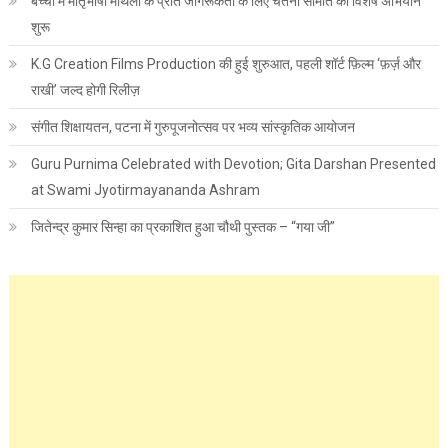
बच्चों में मातृभाषा मैथिली के प्रति जागरूकता के लिए चेतना समिति का विशेष अभियान
शुरू
K.G Creation Films Production की हुई शुरुआत, पहली शॉर्ट फ़िल्म ‘फ़र्ज़ और
राखी’ जल्द होगी रिलीज़
संगीत शिक्षायतन, पटना में गुरुपूजनोत्सव पर भव्य सांस्कृतिक आयोजन
Guru Purnima Celebrated with Devotion; Gita Darshan Presented
at Swami Jyotirmayananda Ashram
जितेन्द्र कुमार सिन्हा का प्रकाशित हुआ चौथी पुस्तक – “गया जी”