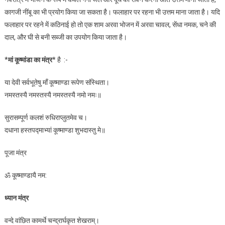
कागजी नींबू का भी प्रयोग किया जा सकता है। फलाहार पर रहना भी उत्तम माना जाता है। यदि
फलाहार पर रहने में कठिनाई हो तो एक शाम अरवा भोजन में अरवा चावल, सेंधा नमक, चने की
दाल, और घी से बनी सब्जी का उपयोग किया जाता है।
*
मां कूष्मांडा का मंत्र
* है :-
या देवी सर्वभूतेषु माँ कूष्माण्डा रूपेण संस्थिता।
नमस्तस्यै नमस्तस्यै नमस्तस्यै नमो नमः॥
सुरासम्पूर्ण कलशं रुधिराप्लुतमेव च।
दधाना हस्तपद्माभ्यां कूष्माण्डा शुभदास्तु मे॥
पूजा मंत्र
ॐ कूष्माण्डायै नम:
ध्यान मंत्र
वन्दे वांछित कामर्थे चन्द्रार्घकृत शेखराम्।