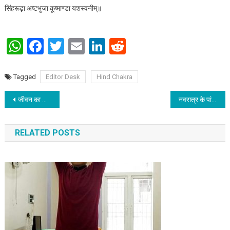
सिंहरूढ़ा अष्टभुजा कूष्माण्डा यशस्वनीम्॥
WhatsApp
Facebook
Twitter
Email
LinkedIn
Reddit
Tagged
Editor Desk
Hind Chakra
Post navigation
जीवन का आधार वायु
नवरात्र के पांचवां दिन: मां स्कंदमाता की होती है पूजा
RELATED POSTS