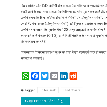
बिहार कॉलेज ऑफ फिजियोथेरेपी और व्यावसायिक चिकित्सा के एचओडी सह सीओ डॉ
इंजरी आदि के कई मरीज व्यावसायिक चिकित्सा हस्तक्षेप प्राप्त कर रहे हैं और 
उन्होंने बताया कि बिहार कॉलेज ऑफ फिजियोथेरेपी एंड ऑक्यूपेशनल थेरेपी, प
एचओडी, विभागाध्यक्ष (ऑक्यूपेशनल थेरेपी) डॉ. प्रियदर्शी आलोक ने बताया क
उन्होंने यह भी बताया कि प्रत्येक बैच में 20 छात्र-छात्राओं का प्रवेश होता ह
व्यावसायिक चिकित्सक (O T S) अपने निजी क्लिनिक के माध्यम से, पुनर्वास कें
सेवाएं प्रदान कर रहे हैं।
व्यावसायिक चिकित्सा स्वास्थ्य सुधार की दिशा में एक महत्वपूर्ण कदम हो सकती है
सशक्त भी बनाता है।
WhatsApp
Facebook
Twitter
Email
LinkedIn
Reddit
Tagged
Editor Desk
Hind Chakra
Post navigation
आयुष्मान भारत फाउंडेशन: निःशुल्क स्वास्थ्य शिविर का आयोजन