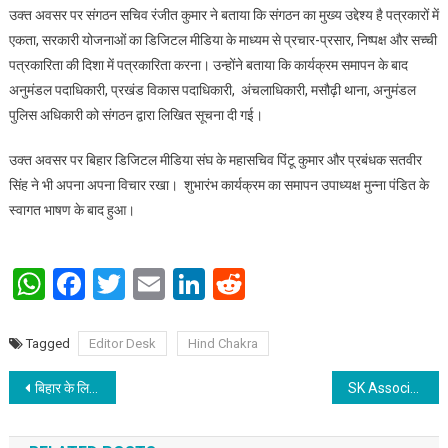
उक्त अवसर पर संगठन सचिव रंजीत कुमार ने बताया कि संगठन का मुख्य उद्देश्य है पत्रकारों में
एकता, सरकारी योजनाओं का डिजिटल मीडिया के माध्यम से प्रचार-प्रसार, निष्पक्ष और सच्ची
पत्रकारिता की दिशा में पत्रकारिता करना। उन्होंने बताया कि कार्यक्रम समापन के बाद
अनुमंडल पदाधिकारी, प्रखंड विकास पदाधिकारी, अंचलाधिकारी, मसौढ़ी थाना, अनुमंडल
पुलिस अधिकारी को संगठन द्वारा लिखित सूचना दी गई।
उक्त अवसर पर बिहार डिजिटल मीडिया संघ के महासचिव पिंटू कुमार और प्रबंधक सतवीर
सिंह ने भी अपना अपना विचार रखा। शुभारंभ कार्यक्रम का समापन उपाध्यक्ष मुन्ना पंडित के
स्वागत भाषण के बाद हुआ।
WhatsApp
Facebook
Twitter
Email
LinkedIn
Reddit
Tagged
Editor Desk
Hind Chakra
Post navigation
बिहार के लिए राजनीतिक विकल्प बन रही है आसा पार्टी: डॉ प्रभात चंद्रा
SK Associates & Group hosts an International Conference 4.0 on “RELATIONSHIP BETWEEN ENTREPRENEURIAL MINDSET AND BUSINESS SUCCESS”