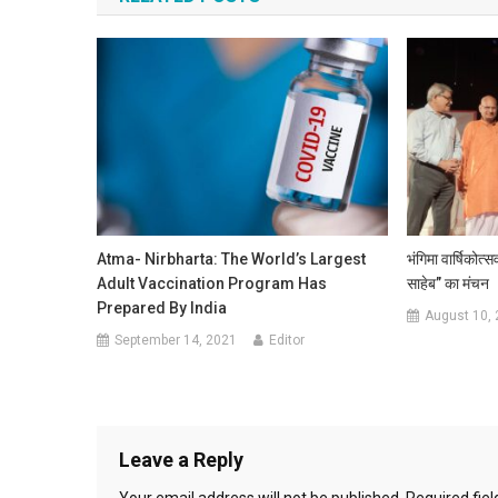
Atma- Nirbharta: The World’s Largest
भंगिमा वार्षिको
Adult Vaccination Program Has
साहेब” का मंचन
Prepared By India
August 10,
September 14, 2021
Editor
Leave a Reply
Your email address will not be published.
Required fie