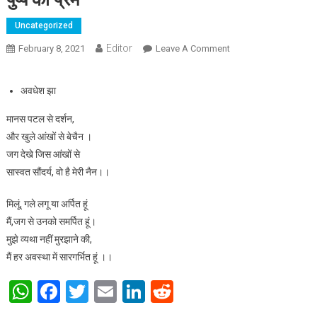
Uncategorized
Editor
February 8, 2021
Leave A Comment
On पुष्प का प्रेम
अवधेश झा
मानस पटल से दर्शन,
और खुले आंखों से बेचैन ।
जग देखे जिस आंखों से
सास्वत सौंदर्य, वो है मेरी नैन।।
मिलूं, गले लगू या अर्पित हूं
मैं,जग से उनको समर्पित हूं।
मुझे व्यथा नहीं मुरझाने की,
मैं हर अवस्था में सारगर्भित हूं ।।
WhatsApp
Facebook
Twitter
Email
LinkedIn
Reddit