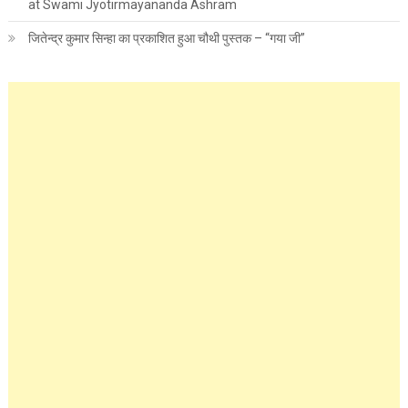
at Swami Jyotirmayananda Ashram
जितेन्द्र कुमार सिन्हा का प्रकाशित हुआ चौथी पुस्तक – “गया जी”