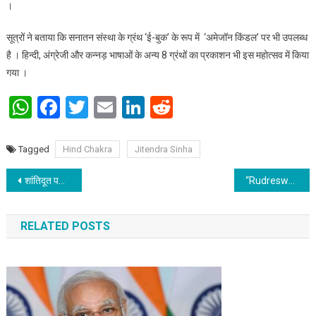
।
सूत्रों ने बताया कि सनातन संस्था के ग्रंथ ‘ई-बुक’ के रूप में ‘अमेजॉन किंडल’ पर भी उपलब्ध
है । हिन्दी, अंग्रेजी और कन्नड़ भाषाओं के अन्य 8 ग्रंथों का प्रकाशन भी इस महोत्सव में किया
गया ।
WhatsApp
Facebook
Twitter
Email
LinkedIn
Reddit
Tagged
Hind Chakra
Jitendra Sinha
Post navigation
शांतिदूत पर्यावरण योद्धा सिद्धार्थ झा एवं राजीव 800 कि.मी. यात्रा पर
“Rudreswara Temple” India gets its 39th World Heritage Site
RELATED POSTS