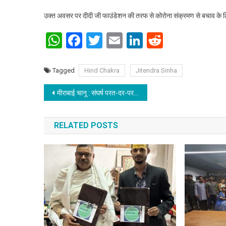
उक्त अवसर पर दीदी जी फाउंडेशन की तरफ से कोरोना संक्रमण से बचाव के लि
WhatsApp
Facebook
Twitter
Email
LinkedIn
Reddit
Tagged
Hind Chakra
Jitendra Sinha
Post navigation
मीराबाई चानू : संघर्ष परत-दर-परत, ओलंपिक में रजत
RELATED POSTS