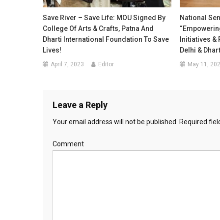
Save River – Save Life: MOU Signed By
National Se
College Of Arts & Crafts, Patna And
“Empowering
Dharti International Foundation To Save
Initiatives &
Lives!
Delhi & Dhar
April 7, 2023
Editor
May 11, 20
Leave a Reply
Your email address will not be published.
Required fie
Comment