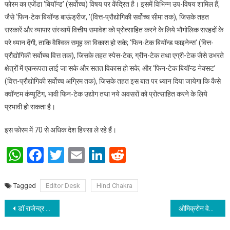
फोरम का एजेंडा ‘बियॉन्ड’ (सर्वोच्च) विषय पर केंद्रित है। इसमें विभिन्न उप-विषय शामिल हैं,
जैसे ‘फिन-टेक बियॉन्ड बाऊंड्रीज, ’(वित्त-प्रौद्योगिकी सर्वोच्च सीमा तक), जिसके तहत
सरकारें और व्यापार संस्थायें वित्तीय समावेश को प्रोत्साहित करने के लिये भौगोलिक सरहदों के
परे ध्यान देंगी, ताकि वैश्विक समूह का विकास हो सके; ‘फिन-टेक बियॉन्ड फाइनेन्स’ (वित्त-
प्रौद्योगिकी सर्वोच्च वित्त तक), जिसके तहत स्पेस-टेक, ग्रीन-टेक तथा एग्री-टेक जैसे उभरते
क्षेत्रों में एकरूपता लाई जा सके और सतत विकास हो सके; और ‘फिन-टेक बियॉन्ड नेक्सट’
(वित्त-प्रौद्योगिकी सर्वोच्च अग्रिम तक), जिसके तहत इस बात पर ध्यान दिया जायेगा कि कैसे
क्वॉन्टम कंप्यूटिंग, भावी फिन-टेक उद्योग तथा नये अवसरों को प्रोत्साहित करने के लिये
प्रभावी हो सकता है।
इस फोरम में 70 से अधिक देश हिस्सा ले रहे हैं।
WhatsApp
Facebook
Twitter
Email
LinkedIn
Reddit
Tagged
Editor Desk
Hind Chakra
Post navigation
डॉ राजेन्द्र प्रसाद स्मृति सम्मान से सम्मानित हुए विभूतियों
ओमिक्रोन वेरिएंट: भारत के लोगों में कोरोना के खिलाफ प्राकृतिक प्रतिरोधकता ज्यादा है