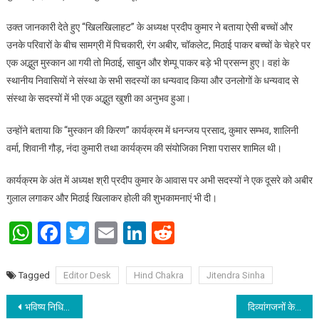
उक्त जानकारी देते हुए “खिलखिलाहट” के अध्यक्ष प्रदीप कुमार ने बताया ऐसी बच्चों और
उनके परिवारों के बीच सामग्री में पिचकारी, रंग अबीर, चॉकलेट, मिठाई पाकर बच्चों के चेहरे पर
एक अद्भुत मुस्कान आ गयी तो मिठाई, साबुन और शेम्पू पाकर बड़े भी प्रसन्न हुए। वहां के
स्थानीय निवासियों ने संस्था के सभी सदस्यों का धन्यवाद किया और उनलोगों के धन्यवाद से
संस्था के सदस्यों में भी एक अद्भुत खुशी का अनुभव हुआ।
उन्होंने बताया कि “मुस्कान की किरण” कार्यक्रम में धनन्जय प्रसाद, कुमार सम्भव, शालिनी
वर्मा, शिवानी गौड़, नंदा कुमारी तथा कार्यक्रम की संयोजिका निशा परासर शामिल थी।
कार्यक्रम के अंत में अध्यक्ष श्री प्रदीप कुमार के आवास पर अभी सदस्यों ने एक दूसरे को अबीर
गुलाल लगाकर और मिठाई खिलाकर होली की शुभकामनाएं भी दी।
WhatsApp
Facebook
Twitter
Email
LinkedIn
Reddit
Tagged
Editor Desk
Hind Chakra
Jitendra Sinha
Post navigation
भविष्य निधि निदेशालय ने मनाया होली मिलन
दिव्‍यांगजनों के लिए शारीरिक शिक्षा एवं खेल के महत्‍व विषय पर राष्‍ट्रीय स्‍तर पर वर्कशॉप