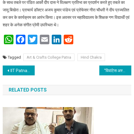
के साथ तबले पर पंडित आर्को दीप दास ने विलक्षण प्रतिभा का प्रदर्शन करते हुए तबले का
जादू बिखेरा। प्राचार्य डॉक्टर अजय कुमार पांडेय एवं प्रोफेसर नीरा चौधरी ने दीप प्रज्वलित
कर कर के कार्यक्रम का आरंभ किया। इस अवसर पर महाविद्यालय के शिक्षक गण विद्यार्थी एवं
शहर के अनेक संगीत प्रेमी उपस्थित थे।
WhatsApp
Facebook
Twitter
Email
LinkedIn
Reddit
Tagged
Art & Crafts College Patna
Hind Chakra
Post navigation
IIT Patna set to organize its 7th edition sports fest “Embrace the Entropy” from 10th Nov 2022
“विवांटेस अस्पताल एवं रिसर्च इंस्टीच्युट” ने बचाया नाजिया खातून की जान
RELATED POSTS