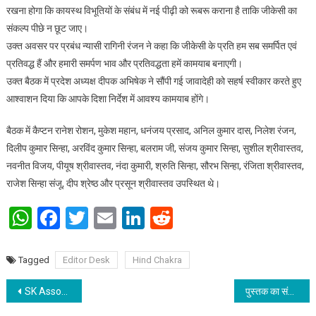
रखना होगा कि कायस्थ विभूतियों के संबंध में नई पीढ़ी को रूबरू कराना है ताकि जीकेसी का
संकल्प पीछे न छूट जाए।
उक्त अवसर पर प्रबंध न्यासी रागिनी रंजन ने कहा कि जीकेसी के प्रति हम सब समर्पित एवं
प्रतिवद्ध हैं और हमारी समर्पण भाव और प्रतिवद्धता हमें कामयाब बनाएगी।
उक्त बैठक में प्रदेश अध्यक्ष दीपक अभिषेक ने सौंपी गई जावादेही को सहर्ष स्वीकार करते हुए
आश्वाशन दिया कि आपके दिशा निर्देश में आवश्य कामयाब होंगे।
बैठक में कैप्टन रानेश रोशन, मुकेश महान, धनंजय प्रसाद, अनिल कुमार दास, निलेश रंजन,
दिलीप कुमार सिन्हा, अरविंद कुमार सिन्हा, बलराम जी, संजय कुमार सिन्हा, सुशील श्रीवास्तव,
नवनीत विजय, पीयूष श्रीवास्तव, नंदा कुमारी, श्रुति सिन्हा, सौरभ सिन्हा, रंजिता श्रीवास्तव,
राजेश सिन्हा संजू, दीप श्रेष्ठ और प्रसून श्रीवास्तव उपस्थित थे।
WhatsApp
Facebook
Twitter
Email
LinkedIn
Reddit
Tagged
Editor Desk
Hind Chakra
Post navigation
SK Associates & Group organized an International Conference on Ecopreneurship: Emerging Trends in Sustainable Entrepreneurship; see the experts opinion
पुस्तक का संदेश जन -२ तक पहुंचाने के लिए माध्यम हिंदी होना चाहिए : संजय कुमार